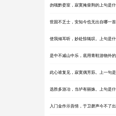
勿嗤黔娄室，寂寞掩柴荆的上句是什
世固不乏士，安知今也无出自哪一首
使我倾耳听，妙处惊辄叹。上句是什
是中不减山中乐，底用青鞋游物外的
此心谁复见，寂寞偶芳荪。上一句是
选胜多游冶，当垆有丽姝。上句是什
入门金作示吾情，于卫磬声今不了出