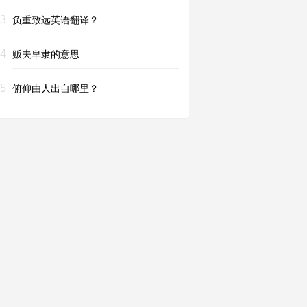
3
负重致远英语翻译？
4
贩夫皁隶的意思
5
俯仰由人出自哪里？