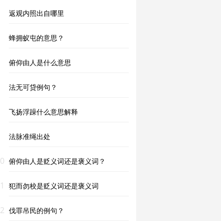
返观内照出自哪里
蜂拥蚁屯的意思？
俯仰由人是什么意思
法无可贷例句？
飞扬浮躁什么意思解释
法脉准绳出处
0
俯仰由人是贬义词还是褒义词？
1
犯而勿校是贬义词还是褒义词
2
伐罪吊民的例句？