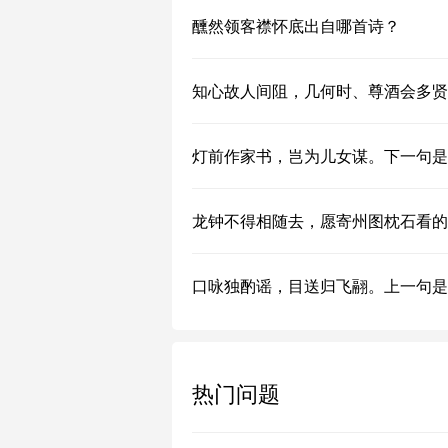
醺然领客襟怀底出自哪首诗？
知心故人间阻，几何时、尊酒会多贤
灯前作家书，岂为儿女谋。下一句是
龙钟不得相随去，愿寄州图枕石看的
口咏独酌谣，目送归飞翮。上一句是
热门问题