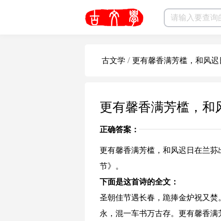
古文学
/
更有馨香满芳槛，和风迟
更有馨香满芳槛，和
正确答案：
更有馨香满芳槛，和风迟日在兰荪
节
》。
下面是这首诗的全文：
圣朝佳节遇长春，跪捧金炉祝又焚
永，混一车书万古存。更有馨香满