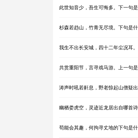
此世知音少，吾生可悔多。下一句是
杉森若趋山，竹青无尽境。下句是什
我生不出长安城，四十二年尘况耳。
共赏重阳节，言寻戏马游。上一句是
涛声时吼若鼾息，野老惊起山僧疑出
幽栖娄虎空，灵迹近龙居出自哪首诗
苟能会其趣，何拘寻丈地的下句是什