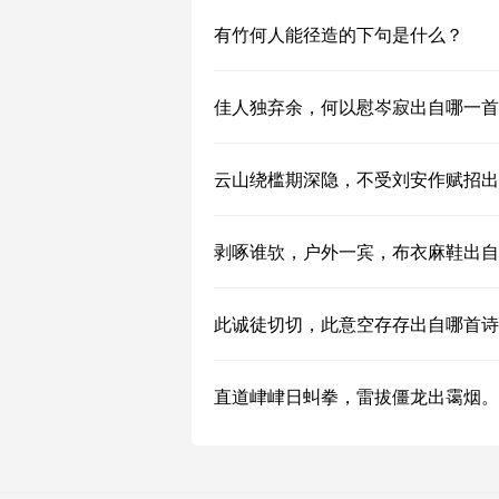
有竹何人能径造的下句是什么？
佳人独弃余，何以慰岑寂出自哪一首
云山绕槛期深隐，不受刘安作赋招出
剥啄谁欤，户外一宾，布衣麻鞋出自
此诚徒切切，此意空存存出自哪首诗
直道峍峍日虯拳，雷拔僵龙出霭烟。