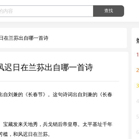
查找
日在兰荪出自哪一首诗
1
风迟日在兰荪出自哪一首诗
2
3
出自刘兼的《长春节》。这句诗词出自
刘兼
的《
长春
4
5
。宝藏发来天地秀，兵戈销后帝皇尊。太平基址千年
6
芳槛，和风迟日在兰荪。