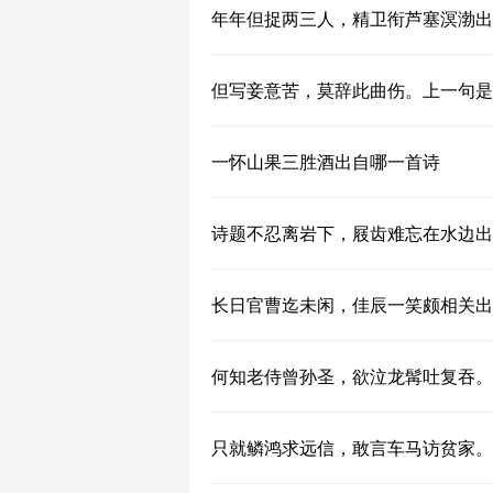
年年但捉两三人，精卫衔芦塞溟渤出
但写妾意苦，莫辞此曲伤。上一句是
一怀山果三胜酒出自哪一首诗
诗题不忍离岩下，屐齿难忘在水边出
长日官曹迄未闲，佳辰一笑颇相关出
何知老侍曾孙圣，欲泣龙髯吐复吞。
只就鳞鸿求远信，敢言车马访贫家。