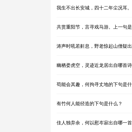
我生不出长安城，四十二年尘况耳。
共赏重阳节，言寻戏马游。上一句是
涛声时吼若鼾息，野老惊起山僧疑出
幽栖娄虎空，灵迹近龙居出自哪首诗
苟能会其趣，何拘寻丈地的下句是什
有竹何人能径造的下句是什么？
佳人独弃余，何以慰岑寂出自哪一首