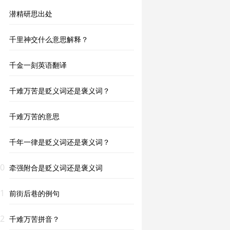
潜精研思出处
千里神交什么意思解释？
千金一刻英语翻译
千难万苦是贬义词还是褒义词？
千难万苦的意思
千年一律是贬义词还是褒义词？
0
牵强附合是贬义词还是褒义词
1
前街后巷的例句
2
千难万苦拼音？