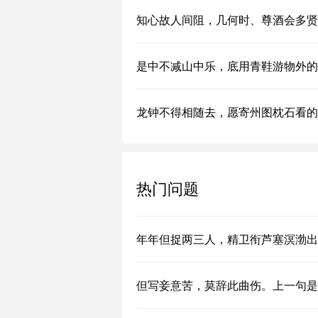
知心故人间阻，几何时、尊酒会多贤
是中不减山中乐，底用青鞋游物外的
龙钟不得相随去，愿寄州图枕石看的
热门问题
年年但捉两三人，精卫衔芦塞溟渤出
但写妾意苦，莫辞此曲伤。上一句是