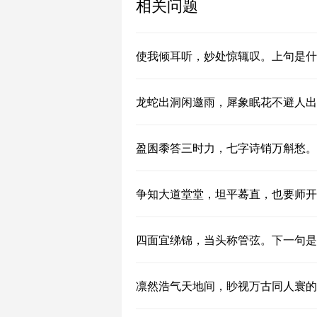
相关问题
使我倾耳听，妙处惊辄叹。上句是什
龙蛇出洞闲邀雨，犀象眠花不避人出
盈囷黍答三时力，七字诗销万斛愁。
争知大道堂堂，坦平蓦直，也要师开
四面宜绨锦，当头称管弦。下一句是
凛然浩气天地间，眇视万古同人寰的