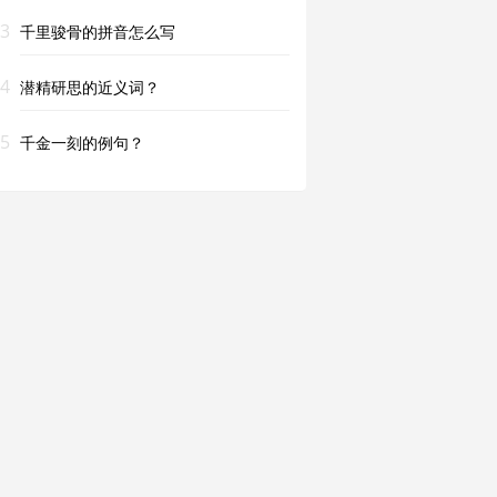
3
千里骏骨的拼音怎么写
4
潜精研思的近义词？
5
千金一刻的例句？