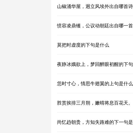
山椒涌华屋，迥立风埃外出自哪首诗
愤容凌鼎镬，公议动朝廷出自哪一首
莫把时虚度的下句是什么
夜静冰娥欲上，梦回醉眼初醒的下句
恁时寸心，情思牛翅翼的上句是什么
胜赏挨排三月朔，嫩晴将息百花天。
尚忆趋朝贵，方知失路难的下一句是