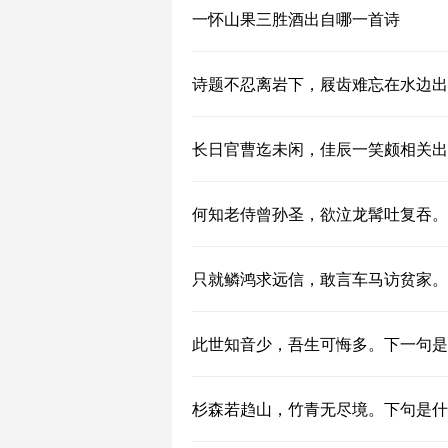
一怀山果三胜酒出自哪一首诗
诗题不忍离岩下，屐齿难忘在水边出
长日官曹迄未闲，佳辰一笑颇相关出
何知老侍曾孙圣，欲泣龙髯吐复吞。
只就鳞鸿求远信，敢言车马访贫家。
此世知音少，吾生可悔多。下一句是
杉森若趋山，竹青无尽境。下句是什