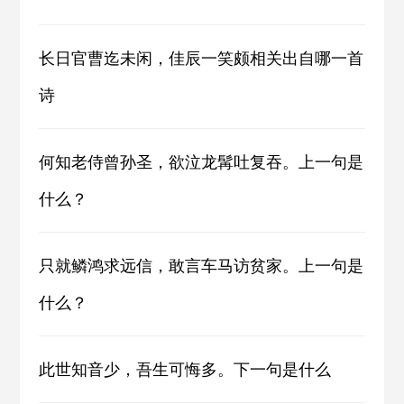
长日官曹迄未闲，佳辰一笑颇相关出自哪一首
诗
何知老侍曾孙圣，欲泣龙髯吐复吞。上一句是
什么？
只就鳞鸿求远信，敢言车马访贫家。上一句是
什么？
此世知音少，吾生可悔多。下一句是什么