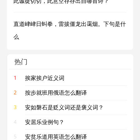
此诚徒切切，此意空存存出自哪首诗？
直道峍峍日虯拳，雷拔僵龙出霭烟。下句是什
么
热门
挨家挨户近义词
1
按步就班用俄语怎么翻译
2
安如磐石是贬义词还是褒义词？
3
安居乐业例句？
4
安贫乐道用英语怎么翻译
5