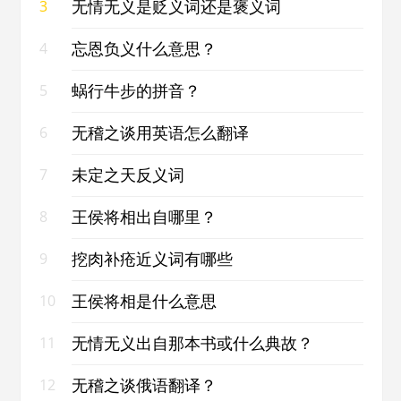
无情无义是贬义词还是褒义词
3
忘恩负义什么意思？
4
蜗行牛步的拼音？
5
无稽之谈用英语怎么翻译
6
未定之天反义词
7
王侯将相出自哪里？
8
挖肉补疮近义词有哪些
9
王侯将相是什么意思
10
无情无义出自那本书或什么典故？
11
无稽之谈俄语翻译？
12