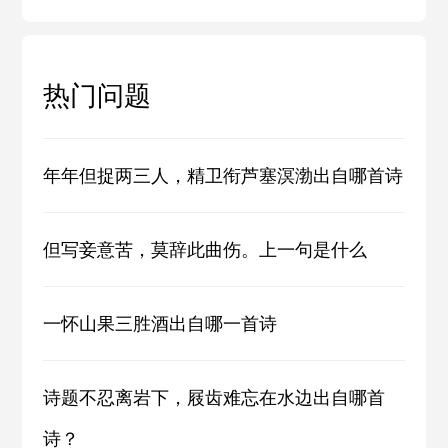
热门问题
年年但捉两三人，精卫衔芦塞溟渤出自哪首诗
但写妾意苦，莫辞此曲伤。上一句是什么
一怀山果三胜酒出自哪一首诗
诗题不忍离岩下，屐齿难忘在水边出自哪首
诗？