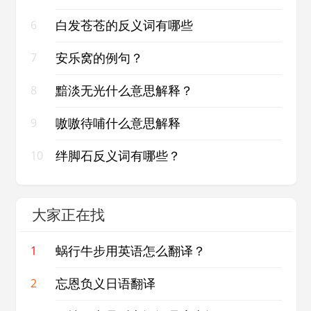
白发苍苍的反义词有哪些
6
安乐窝的例句？
7
黯淡无光什么意思解释？
8
嗷嗷待哺什么意思解释
9
绊脚石反义词有哪些？
10
大家正在找
蜗行牛步用英语怎么翻译？
1
忘恩负义日语翻译
2