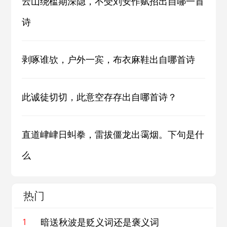
云山绕槛期深隐，不受刘安作赋招出自哪一首
诗
剥啄谁欤，户外一宾，布衣麻鞋出自哪首诗
此诚徒切切，此意空存存出自哪首诗？
直道峍峍日虯拳，雷拔僵龙出霭烟。下句是什
么
热门
暗送秋波是贬义词还是褒义词
1