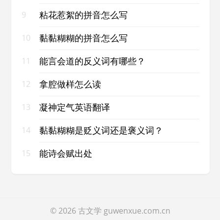
粘花惹絮的拼音怎么写
9
黏黏糊糊的拼音怎么写
10
能言会道的反义词有哪些？
11
拿腔做样怎么读
12
凝神定气英语翻译
13
黏黏糊糊是贬义词还是褒义词？
14
能诗会赋出处
15
© 2026
古文学
guwenxue.com.cn