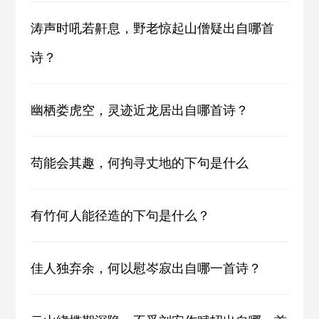
涛声时吼若鼾息，野老惊起山僧疑出自哪首
诗？
幽栖娄虎空，灵迹近龙居出自哪首诗？
苟能会其趣，何拘寻丈地的下句是什么
有竹何人能径造的下句是什么？
佳人独弃余，何以慰岑寂出自哪一首诗？