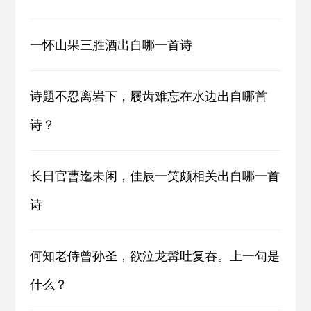
一怀山果三胜酒出自哪一首诗
诗题不忍离岩下，屐齿难忘在水边出自哪首
诗？
长日官曹迄未闲，佳辰一笑颇相关出自哪一首
诗
何知老侍曾孙圣，欲泣龙髯吐复吞。上一句是
什么？