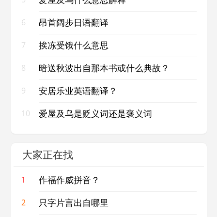
昂首阔步日语翻译
6
挨冻受饿什么意思
7
暗送秋波出自那本书或什么典故？
8
安居乐业英语翻译？
9
爱屋及乌是贬义词还是褒义词
10
大家正在找
作福作威拼音？
1
只字片言出自哪里
2