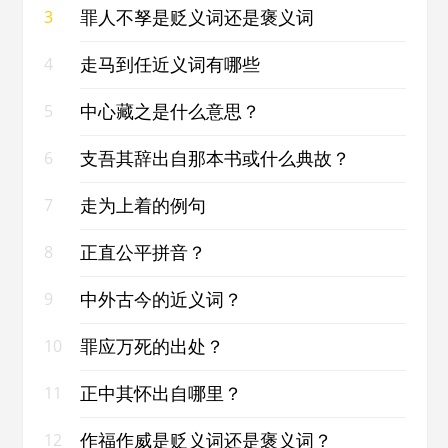
罪人不孥是贬义词还是褒义词
3
走马到任近义词有哪些
4
中心藏之是什么意思？
5
支吾其辞出自那本书或什么典故？
6
走为上着的例句
7
正直公平拼音？
8
中外古今的近义词？
9
罪应万死的出处？
10
正中其怀出自哪里？
11
作福作威是贬义词还是褒义词？
12