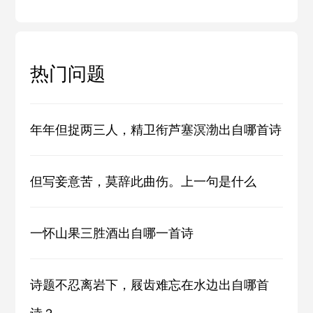
热门问题
年年但捉两三人，精卫衔芦塞溟渤出自哪首诗
但写妾意苦，莫辞此曲伤。上一句是什么
一怀山果三胜酒出自哪一首诗
诗题不忍离岩下，屐齿难忘在水边出自哪首
诗？