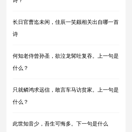
长日官曹迄未闲，佳辰一笑颇相关出自哪一首
诗
何知老侍曾孙圣，欲泣龙髯吐复吞。上一句是
什么？
只就鳞鸿求远信，敢言车马访贫家。上一句是
什么？
此世知音少，吾生可悔多。下一句是什么