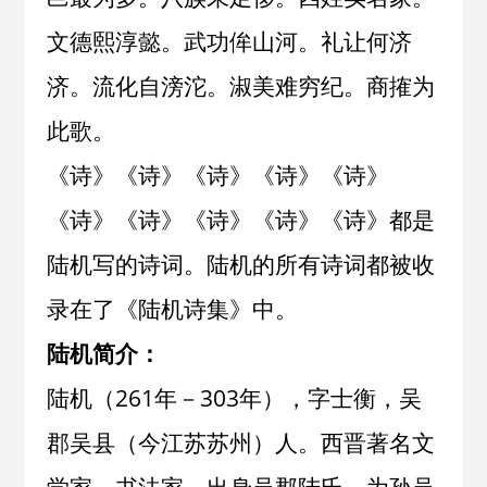
文德熙淳懿。武功侔山河。礼让何济
济。流化自滂沱。淑美难穷纪。商搉为
此歌。
《
诗
》《
诗
》《
诗
》《
诗
》《
诗
》
《
诗
》《
诗
》《
诗
》《
诗
》《
诗
》都是
陆机写的诗词。陆机的所有诗词都被收
录在了《
陆机诗集
》中。
陆机简介：
陆机（261年－303年），字士衡，吴
郡吴县（今江苏苏州）人。西晋著名文