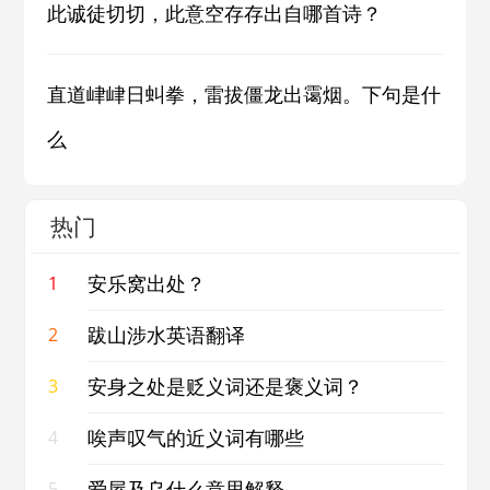
此诚徒切切，此意空存存出自哪首诗？
直道峍峍日虯拳，雷拔僵龙出霭烟。下句是什
么
热门
安乐窝出处？
1
跋山涉水英语翻译
2
安身之处是贬义词还是褒义词？
3
唉声叹气的近义词有哪些
4
爱屋及乌什么意思解释
5