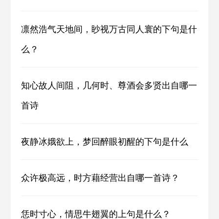
凛然浩气天地间，眇视万古同人寰的下句是什
么？
知心故人间阻，几何时、尊酒会多贤出自哪一
首诗
夜静冰娥欲上，梦回醉眼初醒的下句是什么
众许极高远，时方藉经营出自哪一首诗？
恁时寸心，情思牛翅翼的上句是什么？