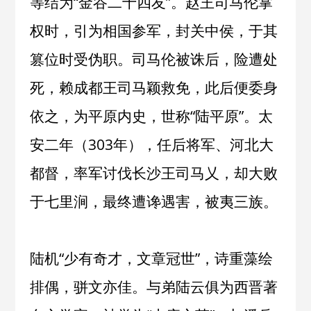
等结为“金谷二十四友”。赵王司马伦掌
权时，引为相国参军，封关中侯，于其
篡位时受伪职。司马伦被诛后，险遭处
死，赖成都王司马颖救免，此后便委身
依之，为平原内史，世称“陆平原”。太
安二年（303年），任后将军、河北大
都督，率军讨伐长沙王司马乂，却大败
于七里涧，最终遭谗遇害，被夷三族。
陆机“少有奇才，文章冠世”，诗重藻绘
排偶，骈文亦佳。与弟陆云俱为西晋著