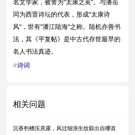
名文学家，被誉为“太康之英”。与潘岳
同为西晋诗坛的代表，形成”太康诗
风“，世有”潘江陆海“之称。陆机亦善书
法，其《平复帖》是中古代存世最早的
名人书法真迹。
#
诗词
相关问题
沉香刳槽压蔗露，风过细浪生纹縠出自哪首