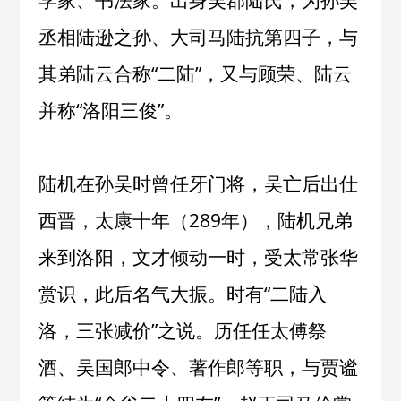
学家、书法家。出身吴郡陆氏，为孙吴
丞相陆逊之孙、大司马陆抗第四子，与
其弟陆云合称“二陆”，又与顾荣、陆云
并称“洛阳三俊”。
陆机在孙吴时曾任牙门将，吴亡后出仕
西晋，太康十年（289年），陆机兄弟
来到洛阳，文才倾动一时，受太常张华
赏识，此后名气大振。时有“二陆入
洛，三张减价”之说。历任任太傅祭
酒、吴国郎中令、著作郎等职，与贾谧