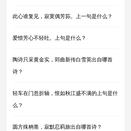
此心谁复见，寂寞偶芳荪。上一句是什么？
爱惜芳心不轻吐。上句是什么？
陶诗只采黄金实，郢曲新传白雪英出自哪首
诗？
轻车在门忽折轴，恨如秋江盛不满的上句是什
么？
圆方殊枘凿，寂默忍羁旅出自哪首诗？