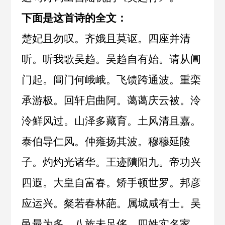
下面是这首诗的全文：
楚妃且勿叹。齐娥且莫讴。四座并清
听。听我歌吴趋。吴趋自有始。请从阊
门起。阊门何峨峨。飞馈跨通波。重栾
承游极。回轩启曲阿。蔼蔼庆云被。泠
泠鲜风过。山泽多藏育。土风清且嘉。
泰伯导仁风。仲雍扬其波。穆穆延陵
子。灼灼光诸华。王迹隤阳九。帝功兴
四遐。大皇自富春。矫手顿世罗。邦彦
应运兴。粲若春林葩。属城咸有士。吴
邑最为多。八族未足侈。四姓实名家。