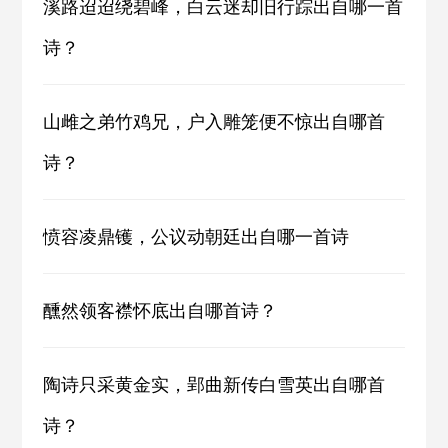
溪路迢迢绕碧峰，白云迷却旧行踪出自哪一首
诗？
山雌之弟竹鸡兄，户入雕笼便不惊出自哪首
诗？
愤容凌鼎镬，公议动朝廷出自哪一首诗
醺然领客襟怀底出自哪首诗？
陶诗只采黄金实，郢曲新传白雪英出自哪首
诗？