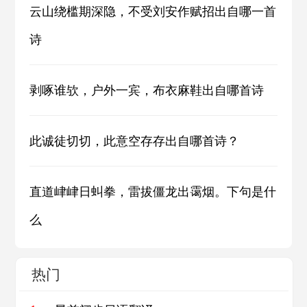
云山绕槛期深隐，不受刘安作赋招出自哪一首
诗
剥啄谁欤，户外一宾，布衣麻鞋出自哪首诗
此诚徒切切，此意空存存出自哪首诗？
直道峍峍日虯拳，雷拔僵龙出霭烟。下句是什
么
热门