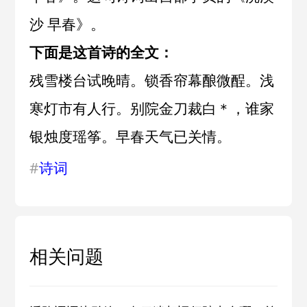
沙 早春
》。
下面是这首诗的全文：
残雪楼台试晚晴。锁香帘幕酿微酲。浅
寒灯市有人行。别院金刀裁白＊，谁家
银烛度瑶筝。早春天气已关情。
#
诗词
相关问题