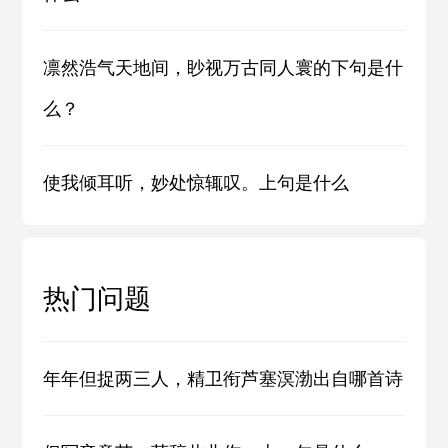
凛然浩气天地间，眇视万古同人寰的下句是什
么？
使我倾耳听，妙处惊辄叹。上句是什么
热门问题
年年但捉两三人，精卫衔芦塞溟渤出自哪首诗