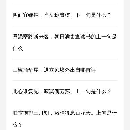
四面宜绨锦，当头称管弦。下一句是什么？
雪泥壅路断来客，朝日满窗宜读书的上一句是
什么
山椒涌华屋，迥立风埃外出自哪首诗
此心谁复见，寂寞偶芳荪。上一句是什么？
胜赏挨排三月朔，嫩晴将息百花天。上句是什
么？