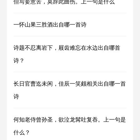
但写妾意苦，莫辞此曲伤。上一句是什么
一怀山果三胜酒出自哪一首诗
诗题不忍离岩下，屐齿难忘在水边出自哪首
诗？
长日官曹迄未闲，佳辰一笑颇相关出自哪一首
诗
何知老侍曾孙圣，欲泣龙髯吐复吞。上一句是
什么？