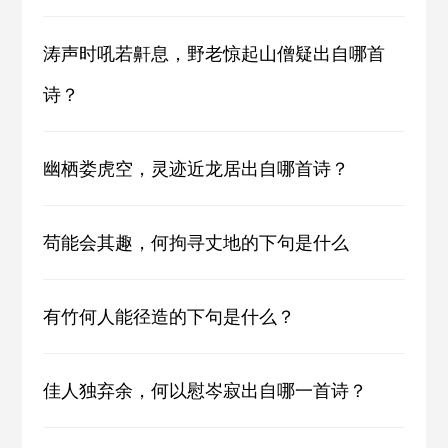
涛声时吼若鼾息，野老惊起山僧疑出自哪首
诗？
幽栖娄虎空，灵迹近龙居出自哪首诗？
苟能会其趣，何拘寻丈地的下句是什么
有竹何人能径造的下句是什么？
佳人独弃余，何以慰岑寂出自哪一首诗？