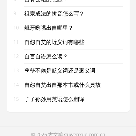
祖宗成法的拼音怎么写？
9
龇牙咧嘴出自哪里？
10
自怨自艾的近义词有哪些
11
自言自语怎么读？
12
孳孳不倦是贬义词还是褒义词
13
自怨自艾出自那本书或什么典故
14
子子孙孙用英语怎么翻译
15
© 2026
古文学
guwenxue.com.cn